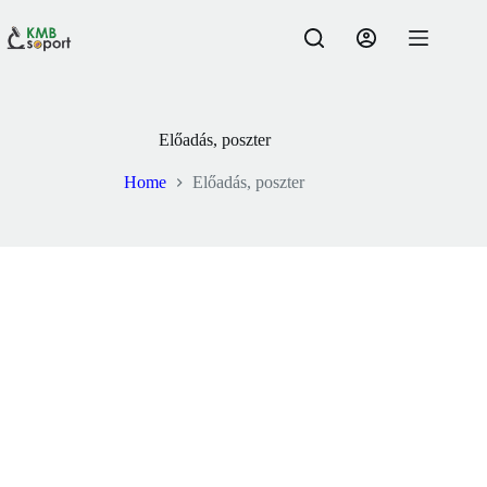
Skip
to
content
Előadás, poszter
Home
Előadás, poszter