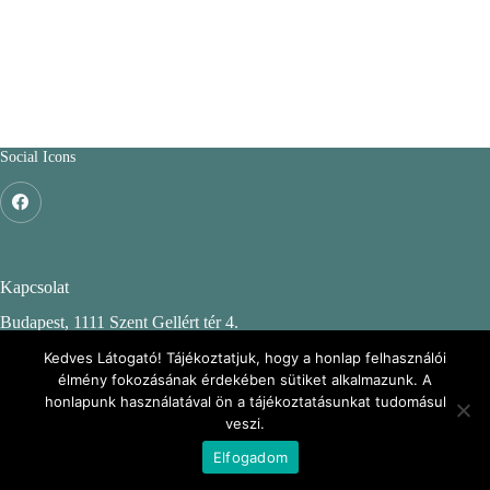
Social Icons
Kapcsolat
Budapest, 1111 Szent Gellért tér 4.
Budapesti Műszaki és Gazdaságtudományi Egyetem
Kedves Látogató! Tájékoztatjuk, hogy a honlap felhasználói
élmény fokozásának érdekében sütiket alkalmazunk. A
CH. épület, 2. emelet 244.
honlapunk használatával ön a tájékoztatásunkat tudomásul
veszi.
KÖRINFO: Környezeti Információs portál
Elfogadom
Copyright © 2026 - BME KMB Csoport