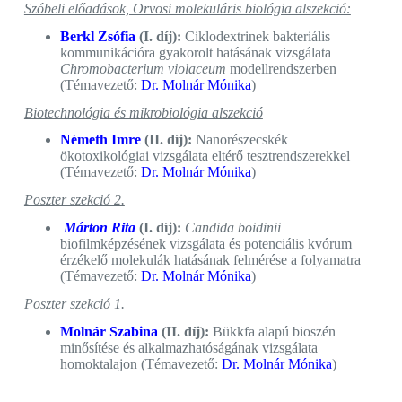
Szóbeli előadások, Orvosi molekuláris biológia alszekció:
Berkl Zsófia
(I. díj):
Ciklodextrinek bakteriális
kommunikációra gyakorolt hatásának vizsgálata
Chromobacterium violaceum
modellrendszerben
(Témavezető:
Dr. Molnár Mónika
)
Biotechnológia és mikrobiológia alszekció
Németh Imre
(II. díj):
Nanorészecskék
ökotoxikológiai vizsgálata eltérő tesztrendszerekkel
(Témavezető:
Dr. Molnár Mónika
)
Poszter szekció 2.
Márton Rita
(I. díj):
Candida boidinii
biofilmképzésének vizsgálata és potenciális kvórum
érzékelő molekulák hatásának felmérése a folyamatra
(Témavezető:
Dr. Molnár Mónika
)
Poszter szekció 1.
Molnár Szabina
(II. díj):
Bükkfa alapú bioszén
minősítése és alkalmazhatóságának vizsgálata
homoktalajon (Témavezető:
Dr. Molnár Mónika
)