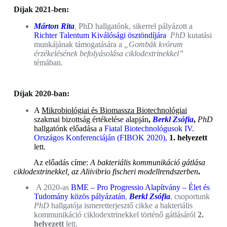
Díjak 2021-ben:
Márton Rita
,
PhD hallgatónk, sikerrel pályázott a
Richter Talentum Kiválósági ösztöndíjára
PhD
kutatási
munkájának támogatására a
„Gombák kvórum
érzékelésének befolyásolása ciklodextrinekkel”
témában.
Díjak 2020-ban:
A
Mikrobiológiai és Biomassza Biotechnológiai
szakmai bizottság értékelése alapján
,
Berkl Zsófia
,
PhD
hallgatónk előadása a
Fiatal Biotechnológusok IV.
Országos Konferenciáján
(FIBOK 2020),
1. helyezett
lett.
Az előadás címe:
A bakteriális kommunikáció gátlása
ciklodextrinekkel, az Aliivibrio fischeri modellrendszerben
.
A 2020-as
BME – Pro Progressio Alapítvány – Élet és
Tudomány közös pályázatán
,
Berkl Zsófia
, csoportunk
PhD
hallgatója ismeretterjesztő cikke a bakteriális
kommunikáció ciklodextrinekkel történő gátlásáról
2.
helyezett
lett.