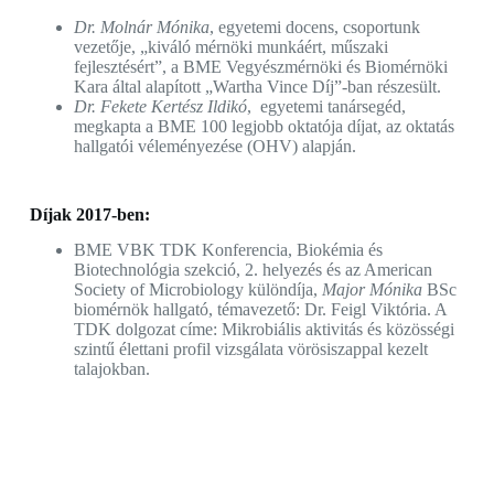
Dr. Molnár Mónika
, egyetemi docens, csoportunk
vezetője, „kiváló mérnöki munkáért, műszaki
fejlesztésért”, a BME Vegyészmérnöki és Biomérnöki
Kara által alapított „Wartha Vince Díj”-ban részesült.
Dr. Fekete Kertész Ildikó
, egyetemi tanársegéd,
megkapta a BME 100 legjobb oktatója díjat, az oktatás
hallgatói véleményezése (OHV) alapján.
Díjak 2017-ben:
BME VBK TDK Konferencia, Biokémia és
Biotechnológia szekció, 2. helyezés és az American
Society of Microbiology különdíja,
Major Mónika
BSc
biomérnök hallgató, témavezető: Dr. Feigl Viktória. A
TDK dolgozat címe: Mikrobiális aktivitás és közösségi
szintű élettani profil vizsgálata vörösiszappal kezelt
talajokban.