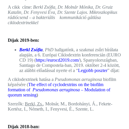
A cikk címe:
Berkl Zsófia, Dr. Molnár Mónika, Dr. Gruiz
Katalin, Dr. Fenyvesi Éva, Dr. Szente Lajos. Mikroszkopikus
rádiócsend – a bakteriális kommunikáció gátlása
ciklodextrinekkel
Díjak 2019-ben:
Berkl Zsófia
,
PhD
hallgatónk, a szakmai zsűri bírálata
alapján, a 6. Európai Ciklodextrin konferencián (EURO
CD 19) (
https://eurocd2019.com/
), Spanyolországban,
Santiago de Compostela-ban, 2019. október 2-4 között,
az alábbi előadással nyerte el a “
Legjobb poszter
” díjat:
A ciklodextrinek hatása a
Pseudomonas aeruginosa
biofilm
képzésére (
The effect of cyclodextrins on the biofilm
formation of
Pseudomonas aeruginosa
– Modulation of
quorum sensing
)
Szerzők:
Berkl, Zs.
, Molnár, M., Bordohányi, Á., Fekete-
Kertész, I., Németh, I., Fenyvesi, É., Szente, L.
Díjak 2018-ban: