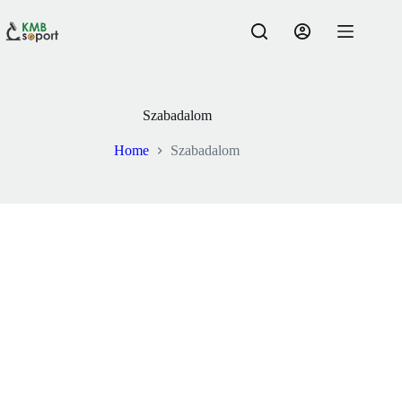
Skip
to
content
Szabadalom
Home
Szabadalom