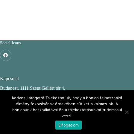
Social Icons
Kapcsolat
Budapest, 1111 Szent Gellért tér 4.
Budapesti Műszaki és Gazdaságtudományi Egyetem
Kedves Látogató! Tájékoztatjuk, hogy a honlap felhasználói
élmény fokozásának érdekében sütiket alkalmazunk. A
CH. épület, 2. emelet 244.
honlapunk használatával ön a tájékoztatásunkat tudomásul
veszi.
KÖRINFO: Környezeti Információs portál
Elfogadom
Copyright © 2026 - BME KMB Csoport