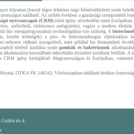
yer folyamat (bauxit lúgos feltárása nagy hőmérsékleten) során keletk
gyarországon található. Az utóbbi években a gazdasági szempontból fon
sságú nyersanyagok (CRM)
iránti igény növekedése miatt Európában. 
efon, szélerőmű, elektromos autógyártás), vagyis a modern életünk 
ld (kis energiafogyasztású) technológiákra van szükség. A
biotechnol
s, kisebb költségek) a piro- és hidrometallurgiai eljárásokhoz k
 nehezen oldható anyagokból, mint például kis fémtartalmú ércekből
apból történő kioldása során
gombák és baktériumok
alkalmazásá
iai alkalmazásra használható mikrobiális törzseket izolálunk belőlük. A 
 a CRM igény kielégítését Magyarországon és Európában, valamin
 Hivatal, OTKA FK 146542: Vörösiszapban található kritikus fontossá
Gellért tér 4.
s