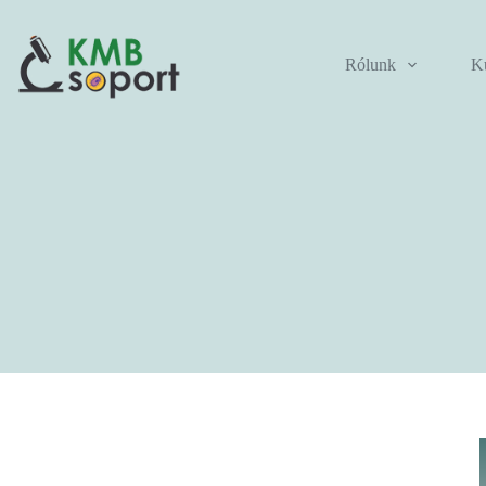
Rólunk
Ku