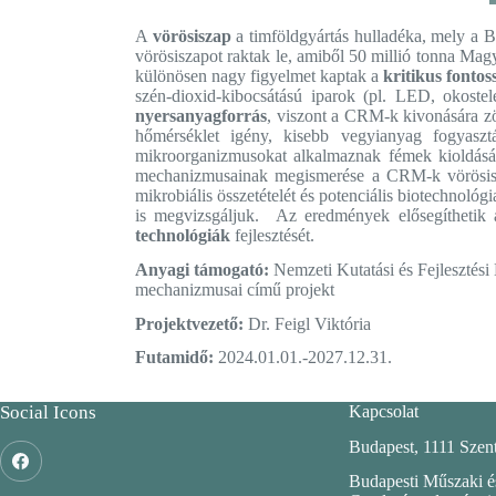
A
vörösiszap
a timföldgyártás hulladéka, mely a Ba
vörösiszapot raktak le, amiből 50 millió tonna Ma
különösen nagy figyelmet kaptak a
kritikus fonto
szén-dioxid-kibocsátású iparok (pl. LED, okostel
nyersanyagforrás
, viszont a CRM-k kivonására zö
hőmérséklet igény, kisebb vegyianyag fogyasztá
mikroorganizmusokat alkalmaznak fémek kioldására
mechanizmusainak megismerése a CRM-k vörösisz
mikrobiális összetételét és potenciális biotechnológ
is megvizsgáljuk. Az eredmények elősegíthetik
technológiák
fejlesztését.
Anyagi támogató:
Nemzeti Kutatási és Fejlesztési
mechanizmusai című projekt
Projektvezető:
Dr. Feigl Viktória
Futamidő:
2024.01.01.-2027.12.31.
Social Icons
Kapcsolat
Budapest, 1111 Szent 
Budapesti Műszaki é