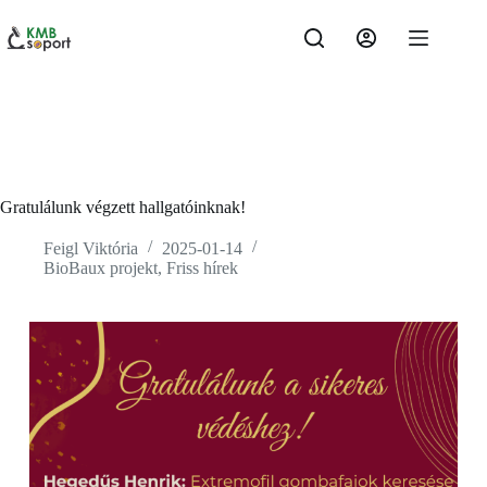
Skip
to
content
Gratulálunk végzett hallgatóinknak!
Feigl Viktória
2025-01-14
BioBaux projekt
,
Friss hírek