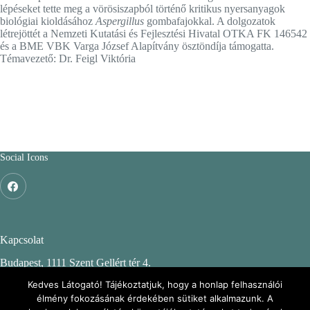
lépéseket tette meg a vörösiszapból történő kritikus nyersanyagok
biológiai kioldásához
Aspergillus
gombafajokkal. A dolgozatok
létrejöttét a Nemzeti Kutatási és Fejlesztési Hivatal OTKA FK 146542
és a BME VBK Varga József Alapítvány ösztöndíja támogatta.
Témavezető: Dr. Feigl Viktória
Social Icons
Kapcsolat
Budapest, 1111 Szent Gellért tér 4.
Budapesti Műszaki és Gazdaságtudományi Egyetem
Kedves Látogató! Tájékoztatjuk, hogy a honlap felhasználói
élmény fokozásának érdekében sütiket alkalmazunk. A
CH. épület, 2. emelet 244.