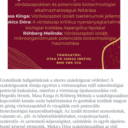
Gratulálunk hallgatóinknak a sikeres szakdolgozat védéshez! A
szakdolgozatok témája egyrészt a vörösiszapban rejlő mikrobiológiai
potenciál kiaknázása, másrészt a vörösiszap újrahasznosítása volt.
Hegedűs Henrik, Masa Kinga és Röhberg Melinda a szakdolgozatához
kapcsolódó kutatás során baktériumokat és gombákat izoláltak magyar
és görög vörösiszapokból és vizsgálták ezek potenciális
biotechnológiai hasznosíthatóságát. Az izolált törzseket azonosítottuk,
valamint só-, pH- és hőmérséklettűrésüket, exopoliszacharid-,
sziderofór- és savtermelő-képességüket, szénhidrát- és egyéb tápelem-
bontó képessé elemeztük. Mukics Dóra szakdolgozatában az első