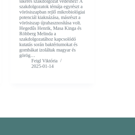
sikeres szakdolgozat védéshez! A
szakdolgozatok témája egyrészt a
vörösiszapban rejlő mikrobiológiai
potenciál kiaknázása, másrészt a
vörösiszap újrahasznosítása volt.
Hegedűs Henrik, Masa Kinga és
Röhberg Melinda a
szakdolgozatához kapcsolódó
kutatás során baktériumokat és
gombákat izoláltak magyar és
görög…
Feigl Viktória
2025-01-14