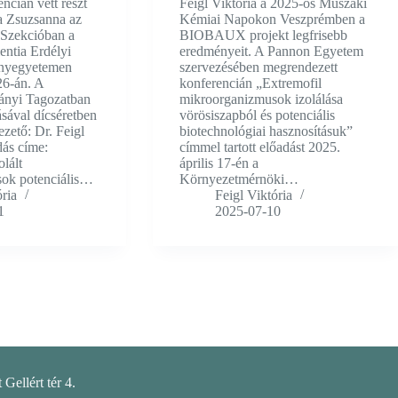
ncián vett részt
Feigl Viktória a 2025-ös Műszaki
 Zsuzsanna az
Kémiai Napokon Veszprémben a
Szekcióban a
BIOBAUX projekt legfrisebb
entia Erdélyi
eredményeit. A Pannon Egyetem
nyegyetemen
szervezésében megrendezett
26-án. A
konferencián „Extremofil
ányi Tagozatban
mikroorganizmusok izolálása
ásával dícséretben
vörösiszapból és potenciális
zető: Dr. Feigl
biotechnológiai hasznosításuk”
dás címe:
címmel tartott előadást 2025.
lált
április 17-én a
ok potenciális…
Környezetmérnöki…
ória
Feigl Viktória
1
2025-07-10
Gellért tér 4.