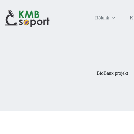
Skip
to
content
Rólunk
Ku
BioBaux projekt