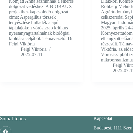
Komjáti Anna Jázminnak a sikeres
Diákköri Konfere
dolgozat védéshez. A BIOBAUX
Röhberg Melinda
projekthez kapcsolódó dolgozat
Agrártudományi 
címe: Aspergillus törzsek
csíkszeredai Sapi
tenyésztése hulladék alapú
Magyar Tudomá
táptalajokon vörösiszap kritikus
2025. április 24-
nyersanyagtartalmának biológiai
Környezettudom
kioldása céljából. Témavezető: Dr.
elhangzott előad
Feigl Viktória
részesült. Témave
Feigl Viktória
Viktória, az előa
2025-07-11
Vörösiszapból izo
mikroorganizmus
Feigl Vikt
2025-07-1
Social Icons
Kapcsolat
Budapest, 1111 Szent 