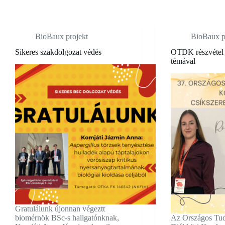
BioBaux projekt
BioBaux p
Sikeres szakdolgozat védés
OTDK részvét
témával
Gratulálunk újonnan végeztt
biomérnök BSc-s hallgatónknak,
Az Országos Tu