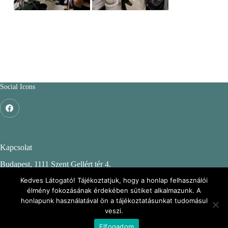
Social Icons
Kapcsolat
Budapest, 1111 Szent Gellért tér 4.
Budapesti Műszaki és Gazdaságtudományi Egyetem
Kedves Látogató! Tájékoztatjuk, hogy a honlap felhasználói
élmény fokozásának érdekében sütiket alkalmazunk. A
CH. épület, 2. emelet 244.
honlapunk használatával ön a tájékoztatásunkat tudomásul
veszi.
KÖRINFO: Környezeti Információs portál
Elfogadom