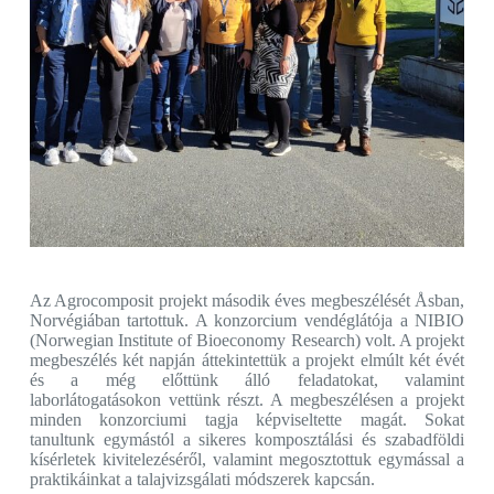
Az Agrocomposit projekt második éves megbeszélését Åsban,
Norvégiában tartottuk. A konzorcium vendéglátója a NIBIO
(Norwegian Institute of Bioeconomy Research) volt. A projekt
megbeszélés két napján áttekintettük a projekt elmúlt két évét
és a még előttünk álló feladatokat, valamint
laborlátogatásokon vettünk részt. A megbeszélésen a projekt
minden konzorciumi tagja képviseltette magát. Sokat
tanultunk egymástól a sikeres komposztálási és szabadföldi
kísérletek kivitelezéséről, valamint megosztottuk egymással a
praktikáinkat a talajvizsgálati módszerek kapcsán.