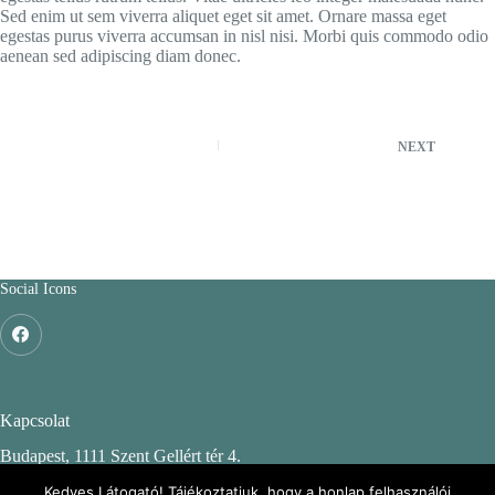
Sed enim ut sem viverra aliquet eget sit amet. Ornare massa eget
egestas purus viverra accumsan in nisl nisi. Morbi quis commodo odio
aenean sed adipiscing diam donec.
NEXT
Social Icons
Kapcsolat
Budapest, 1111 Szent Gellért tér 4.
Budapesti Műszaki és Gazdaságtudományi Egyetem
Kedves Látogató! Tájékoztatjuk, hogy a honlap felhasználói