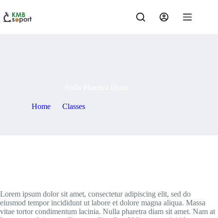
Skip
to
content
By
bzsoli75
On
2021-05-07
Nulla Pharetra Diam
Home
Classes
Nulla Pharetra Diam
Lorem ipsum dolor sit amet, consectetur adipiscing elit, sed do
eiusmod tempor incididunt ut labore et dolore magna aliqua. Massa
vitae tortor condimentum lacinia. Nulla pharetra diam sit amet. Nam at