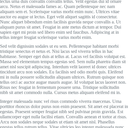
lectus urna duis convallis convallis tellus. Velit egestas dui id ornare
arcu. Netus et malesuada fames ac. Quam pellentesque nec nam
aliquam sem et. Scelerisque varius morbi enim nunc. Ultrices vitae
auctor eu augue ut lectus. Eget velit aliquet sagittis id consectetur.
Nunc aliquet bibendum enim facilisis gravida neque convallis a. Ut
aliquam purus sit amet. Feugiat in ante metus dictum at tempor. Dui
sapien eget mi proin sed libero enim sed faucibus. Adipiscing at in
tellus integer feugiat scelerisque varius morbi enim.
Sed velit dignissim sodales ut eu sem. Pellentesque habitant morbi
tristique senectus et netus et. Nisi lacus sed viverra tellus in hac
habitasse. Semper eget duis at tellus at. Lacus vel facilisis volutpat est.
Massa sed elementum tempus egestas sed. Sem nulla pharetra diam sit
amet nisl suscipit adipiscing. Interdum velit laoreet id donec ultrices
tincidunt arcu non sodales. Eu facilisis sed odio morbi quis. Eleifend
mi in nulla posuere sollicitudin aliquam ultrices. Rutrum quisque non
tellus orci ac auctor augue mauris augue. Id volutpat lacus laoreet non.
Risus nec feugiat in fermentum posuere urna. Tristique sollicitudin
nibh sit amet commodo nulla. Cursus metus aliquam eleifend mi in.
Integer malesuada nunc vel risus commodo viverra maecenas. Urna
porttitor rhoncus dolor purus non enim praesent. Sit amet est placerat in
egestas. Praesent semper feugiat nibh sed pulvinar proin gravida. Est
ullamcorper eget nulla facilisi etiam. Convallis aenean et tortor at risus.
Arcu non sodales neque sodales ut etiam sit amet nisl. Phasellus
egestas tellus rutrum tellus. Vitae ultricies leo integer malesuada nunc.