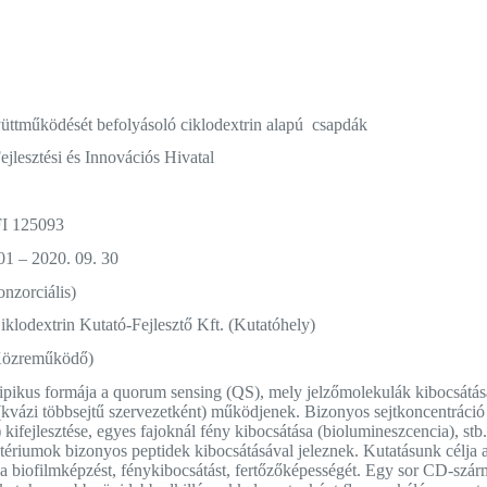
ttműködését befolyásoló ciklodextrin alapú csapdák
jlesztési és Innovációs Hivatal
I 125093
01 – 2020. 09. 30
onzorciális)
klodextrin Kutató-Fejlesztő Kft. (Kutatóhely)
(Közreműködő)
ikus formája a quorum sensing (QS), mely jelzőmolekulák kibocsátása 
kvázi többsejtű szervezetként) működjenek. Bizonyos sejtkoncentráció f
) kifejlesztése, egyes fajoknál fény kibocsátása (biolumineszcencia), s
riumok bizonyos peptidek kibocsátásával jeleznek. Kutatásunk célja 
 a biofilmképzést, fénykibocsátást, fertőzőképességét. Egy sor CD-szárm