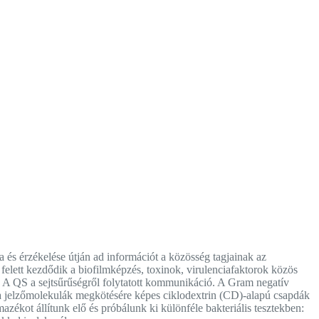
és érzékelése útján ad információt a közösség tagjainak az
elett kezdődik a biofilmképzés, toxinok, virulenciafaktorok közös
tb. A QS a sejtsűrűségről folytatott kommunikáció. A Gram negatív
a jelzőmolekulák megkötésére képes ciklodextrin (CD)-alapú csapdák
azékot állítunk elő és próbálunk ki különféle bakteriális tesztekben: