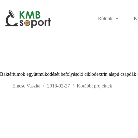
Skip
to
content
Rólunk
Ku
Baktériumok együttműködését befolyásoló ciklodextrin alapú csapdá
Emese Vaszita
2018-02-27
Korábbi projektek