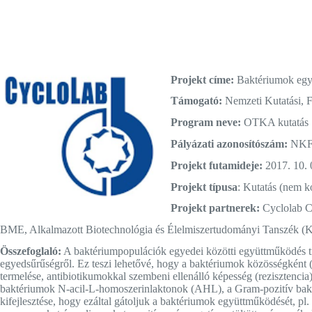
Projekt címe:
Baktériumok együ
Támogató:
Nemzeti Kutatási, Fe
Program neve:
OTKA kutatás
Pályázati azonosítószám:
NKF
Projekt futamideje:
2017. 10. 
Projekt típusa
: Kutatás (nem k
Projekt partnerek:
Cyclolab Ci
BME, Alkalmazott Biotechnológia és Élelmiszertudományi Tanszék 
Összefoglaló:
A baktériumpopulációk egyedei közötti együttműködés tip
egyedsűrűségről. Ez teszi lehetővé, hogy a baktériumok közösségként (
termelése, antibiotikumokkal szembeni ellenálló képesség (rezisztencia
baktériumok N-acil-L-homoszerinlaktonok (AHL), a Gram-pozitív bakté
kifejlesztése, hogy ezáltal gátoljuk a baktériumok együttműködését, pl.