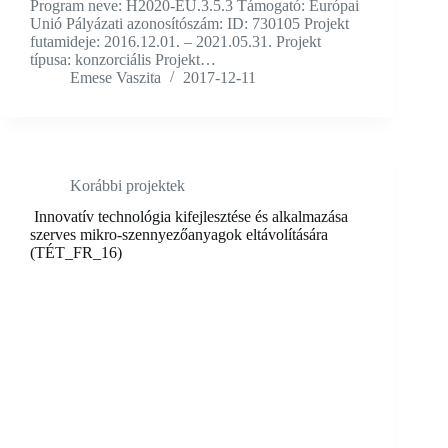
Program neve: H2020-EU.3.5.3 Támogató: Európai
Unió Pályázati azonosítószám: ID: 730105 Projekt
futamideje: 2016.12.01. – 2021.05.31. Projekt
típusa: konzorciális Projekt…
Emese Vaszita
2017-12-11
Korábbi projektek
Innovatív technológia kifejlesztése és alkalmazása
szerves mikro-szennyezőanyagok eltávolítására
(TÉT_FR_16)