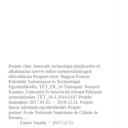
Projekt címe: Innovatív technológia kifejlesztése és
alkalmazása szerves mikro-szennyezőanyagok
eltávolítására Program neve: Magyar-Francia
Kétoldalú Tudományos és Technológiai
Együttműködés, TÉT_FR_16 Támogató: Nemzeti
Kutatási, Fejlesztési és Innovációs Hivatal Pályázati
azonosítószám: TÉT_16-1-2016-0107 Projekt
futamideje: 2017.01.01. – 2018.12.31. Projekt
típusa: kétoldalú együttműködés Projekt
partner: École Nationale Supérieure de Chimie de
Rennes,…
Emese Vaszita
2017-12-11