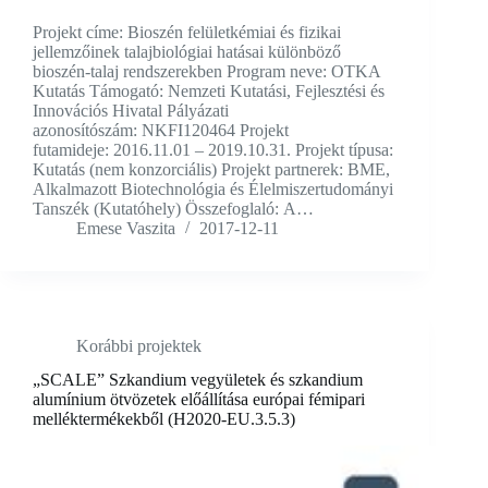
Projekt címe: Bioszén felületkémiai és fizikai
jellemzőinek talajbiológiai hatásai különböző
bioszén-talaj rendszerekben Program neve: OTKA
Kutatás Támogató: Nemzeti Kutatási, Fejlesztési és
Innovációs Hivatal Pályázati
azonosítószám: NKFI120464 Projekt
futamideje: 2016.11.01 – 2019.10.31. Projekt típusa:
Kutatás (nem konzorciális) Projekt partnerek: BME,
Alkalmazott Biotechnológia és Élelmiszertudományi
Tanszék (Kutatóhely) Összefoglaló: A…
Emese Vaszita
2017-12-11
Korábbi projektek
„SCALE” Szkandium vegyületek és szkandium
alumínium ötvözetek előállítása európai fémipari
melléktermékekből (H2020-EU.3.5.3)