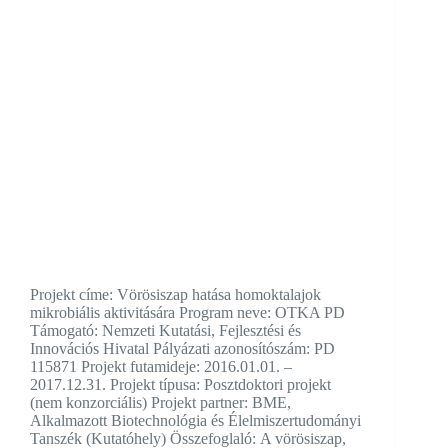
Projekt címe: Vörösiszap hatása homoktalajok
mikrobiális aktivitására Program neve: OTKA PD
Támogató: Nemzeti Kutatási, Fejlesztési és
Innovációs Hivatal Pályázati azonosítószám: PD
115871 Projekt futamideje: 2016.01.01. –
2017.12.31. Projekt típusa: Posztdoktori projekt
(nem konzorciális) Projekt partner: BME,
Alkalmazott Biotechnológia és Élelmiszertudományi
Tanszék (Kutatóhely) Összefoglaló: A vörösiszap,