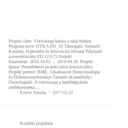
Projekt címe: Vörösiszap hatása a talaj biótára
Program neve: OTKA PD_16 Támogató: Nemzeti
Kutatási, Fejlesztési és Innovációs Hivatal Pályázati
azonosítószám: PD 121172 Projekt
futamideje: 2016.10.01. – 2019.09.30. Projekt
típusa: Posztdoktori projekt (nem konzorciális)
Projekt partner: BME, Alkalmazott Biotechnológia
és Élelmiszertudományi Tanszék (Kutatóhely)
Összefoglaló: A vörösiszap a timföldgyártás
mellékterméke,…
Emese Vaszita
2017-12-11
Korábbi projektek