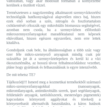
változatlan, vagy akár módosult formában a környezetbe
kerülnek a tisztított vízzel.
Természetesen a nagyüzemileg alkalmazott szennyvízkezelési
technológiák hatékonyságával alapvetően nincs baj, hiszen
ezek első sorban a szén, nitrogén és foszfortartalom
csökkentését célozzák egy mikrobiális biomassza segítségével,
azonban nem csoda, ha a szennyvízben előforduló
mikroszennyezőanyagokat maradéktalanul nem képesek
eltávolítani, hiszen egészen egyszerűen, nem erre lettek
kitalálva.
Gondoljunk csak bele, ha általánosságban a több száz vagy
ezer féle mikro-szennyező anyagnak mindig csak pár
százaléka jut át a szennyvíztelepeken és kerül ki a vízi
ökoszisztémába, az hosszú távon felhalmozódáshoz vezethet,
pláne hogy gyártásuk és felhasználásuk is egyre intenzívebb.
De mit tehetsz TE?
Tájékozódj!!! Ismerd meg a kozmetikai termékekből származó
mikro-szennyezőanyagokkal (nanoanyagok,
mikroműanyagok, antimikrobiális szerek, ipari segédanyagok,
felületaktív anyagok, tartósítószerek, mesterséges pigmentek)
kapcsolatos környezeti aggályokat és törekedj a
környezetbarát alternatívák használatára, a káros hatások