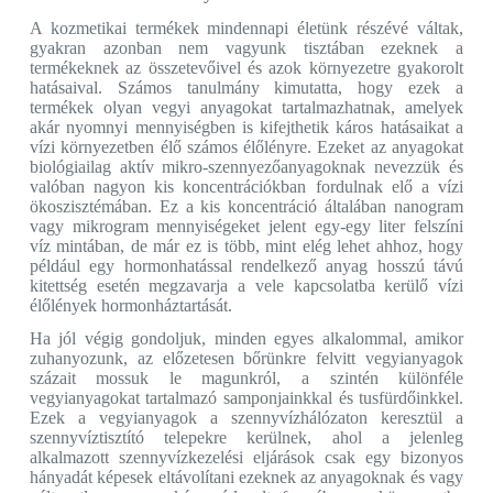
A kozmetikai termékek mindennapi életünk részévé váltak,
gyakran azonban nem vagyunk tisztában ezeknek a
termékeknek az összetevőivel és azok környezetre gyakorolt
hatásaival. Számos tanulmány kimutatta, hogy ezek a
termékek olyan vegyi anyagokat tartalmazhatnak, amelyek
akár nyomnyi mennyiségben is kifejthetik káros hatásaikat a
vízi környezetben élő számos élőlényre. Ezeket az anyagokat
biológiailag aktív mikro-szennyezőanyagoknak nevezzük és
valóban nagyon kis koncentrációkban fordulnak elő a vízi
ökoszisztémában. Ez a kis koncentráció általában nanogram
vagy mikrogram mennyiségeket jelent egy-egy liter felszíni
víz mintában, de már ez is több, mint elég lehet ahhoz, hogy
például egy hormonhatással rendelkező anyag hosszú távú
kitettség esetén megzavarja a vele kapcsolatba kerülő vízi
élőlények hormonháztartását.
Ha jól végig gondoljuk, minden egyes alkalommal, amikor
zuhanyozunk, az előzetesen bőrünkre felvitt vegyianyagok
százait mossuk le magunkról, a szintén különféle
vegyianyagokat tartalmazó samponjainkkal és tusfürdőinkkel.
Ezek a vegyianyagok a szennyvízhálózaton keresztül a
szennyvíztisztító telepekre kerülnek, ahol a jelenleg
alkalmazott szennyvízkezelési eljárások csak egy bizonyos
hányadát képesek eltávolítani ezeknek az anyagoknak és vagy