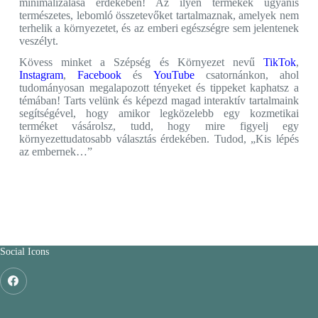
minimalizálása érdekében! Az ilyen termékek ugyanis
természetes, lebomló összetevőket tartalmaznak, amelyek nem
terhelik a környezetet, és az emberi egészségre sem jelentenek
veszélyt.
Kövess minket a Szépség és Környezet nevű
TikTok
,
Instagram
,
Facebook
és
YouTube
csatornánkon, ahol
tudományosan megalapozott tényeket és tippeket kaphatsz a
témában! Tarts velünk és képezd magad interaktív tartalmaink
segítségével, hogy amikor legközelebb egy kozmetikai
terméket vásárolsz, tudd, hogy mire figyelj egy
környezettudatosabb választás érdekében. Tudod, „Kis lépés
az embernek…”
Social Icons