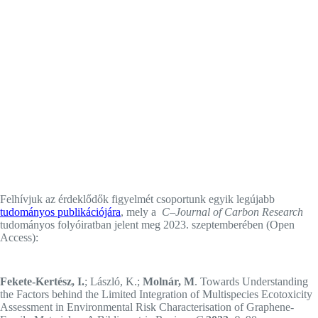
Felhívjuk az érdeklődők figyelmét csoportunk egyik legújabb
tudományos publikációjára
, mely a
C
–
Journal of Carbon Research
tudományos folyóiratban jelent meg 2023. szeptemberében (Open
Access):
Fekete-Kertész, I.
; László, K.;
Molnár, M
. Towards Understanding
the Factors behind the Limited Integration of Multispecies Ecotoxicity
Assessment in Environmental Risk Characterisation of Graphene-