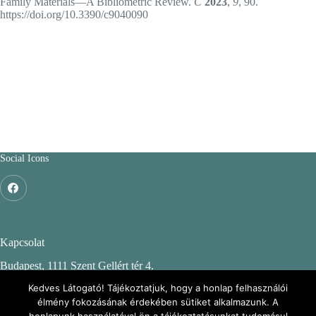
Family Materials—A Bibliometric Review.
C
2023
,
9
, 90.
https://doi.org/10.3390/c9040090
Social Icons
Kapcsolat
Budapest, 1111 Szent Gellért tér 4.
Budapesti Műszaki és Gazdaságtudományi Egyetem
Kedves Látogató! Tájékoztatjuk, hogy a honlap felhasználói
élmény fokozásának érdekében sütiket alkalmazunk. A
CH. épület, 2. emelet 244.