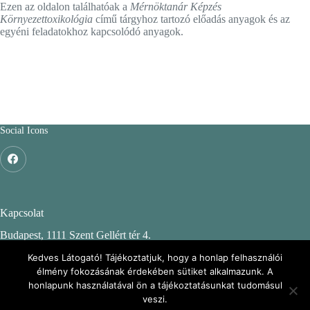
Ezen az oldalon találhatóak a
Mérnöktanár Képzés
Környezettoxikológia
című tárgyhoz tartozó előadás anyagok és az
egyéni feladatokhoz kapcsolódó anyagok.
Social Icons
Kapcsolat
Budapest, 1111 Szent Gellért tér 4.
Budapesti Műszaki és Gazdaságtudományi Egyetem
Kedves Látogató! Tájékoztatjuk, hogy a honlap felhasználói
élmény fokozásának érdekében sütiket alkalmazunk. A
CH. épület, 2. emelet 244.
honlapunk használatával ön a tájékoztatásunkat tudomásul
veszi.