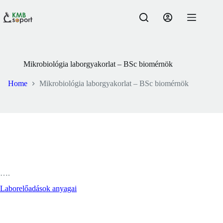
Skip
to
content
Mikrobiológia laborgyakorlat – BSc biomérnök
Home
Mikrobiológia laborgyakorlat – BSc biomérnök
….
Laborelőadások anyagai