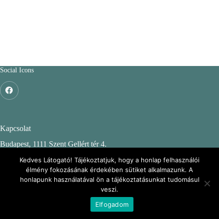
Social Icons
Kapcsolat
Budapest, 1111 Szent Gellért tér 4.
Budapesti Műszaki és Gazdaságtudományi Egyetem
Kedves Látogató! Tájékoztatjuk, hogy a honlap felhasználói
élmény fokozásának érdekében sütiket alkalmazunk. A
CH. épület, 2. emelet 244.
honlapunk használatával ön a tájékoztatásunkat tudomásul
veszi.
KÖRINFO: Környezeti Információs portál
Elfogadom
Copyright © 2026 - BME KMB Csoport