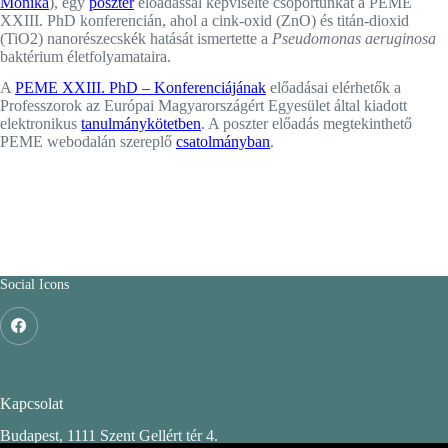
Mónika
), egy
poszter
előadással képviselte csoportunkat a PEME
XXIII. PhD konferencián, ahol a cink-oxid (ZnO) és titán-dioxid
(TiO2) nanorészecskék hatását ismertette a
Pseudomonas aeruginosa
baktérium életfolyamataira.
A
PEME XXIII. PhD – Konferenciájának
előadásai elérhetők a
Professzorok az Európai Magyarországért Egyesület által kiadott
elektronikus
tanulmánykötetben
. A poszter előadás megtekinthető
PEME webodalán szereplő
csatolmányban
.
Social Icons
Kapcsolat
Budapest, 1111 Szent Gellért tér 4.