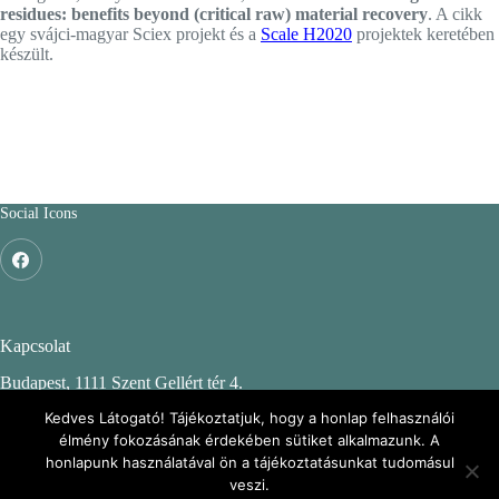
residues: benefits beyond (critical raw) material recovery
. A cikk
egy svájci-magyar Sciex projekt és a
Scale H2020
projektek keretében
készült.
Social Icons
Kapcsolat
Budapest, 1111 Szent Gellért tér 4.
Budapesti Műszaki és Gazdaságtudományi Egyetem
Kedves Látogató! Tájékoztatjuk, hogy a honlap felhasználói
élmény fokozásának érdekében sütiket alkalmazunk. A
CH. épület, 2. emelet 244.
honlapunk használatával ön a tájékoztatásunkat tudomásul
veszi.