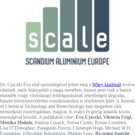
Dr. Ujaczki Éva első szerzőségével jelent meg a
Wiley kiadónál
review
cikkünk, mely hiánypótló a maga nemében, hiszen nem csak a bauxit
maradék (vagy vörösiszap) feldolgozásának lehetőségeit tárgyalja,
hanem környezetvédelmi vonatkozásokra is részletesen kitér. A Journal
of Chemical Technology and Biotechnology-ban megjelent cikk
nemzetközi összefogásban, magyar, ír, svájci és görög kutatók közös
munkájával készült. A publikáció címe:
Éva Ujaczki, Viktória Feigl,
Mónika Molnár,
Patricia Cusack, Teresa Curtin, Ronan Courtney,
Lisa O’Donoghue, Panagiotis Davris, Christoph Hugi, Michael W.H.
Evangelou, Efthymios Balomenos, Markus Lenz:
Re‐using bauxite