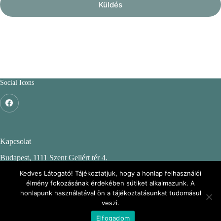
Social Icons
Kapcsolat
Budapest, 1111 Szent Gellért tér 4.
Budapesti Műszaki és Gazdaságtudományi Egyetem
Kedves Látogató! Tájékoztatjuk, hogy a honlap felhasználói
élmény fokozásának érdekében sütiket alkalmazunk. A
CH. épület, 2. emelet 244.
honlapunk használatával ön a tájékoztatásunkat tudomásul
veszi.
KÖRINFO: Környezeti Információs portál
Elfogadom