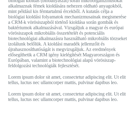
biológiai kioldás (biobányászat) során mikroorganizmusokat
alkalmaznak fémek kioldására nehezen oldható anyagokból,
mint például kis fémtartalmú ércekből. A kutatás célja a
biológiai kioldási folyamatok mechanizmusainak megismerése
a CRM-k vörösiszapból történő kioldása során gombák és
baktériumok alkalmazásával. Vizsgáljuk a magyar és európai
vörösiszapok mikrobiális összetételét és potenciális
biotechnológiai alkalmazásra használható mikrobiális törzseket
izolálunk belőlük. A kioldási maradék jellemzőit és
újrahasznosíthatóságát is megvizsgáljuk. Az eredmények
elősegíthetik a CRM igény kielégítését Magyarországon és
Európában, valamint a biotechnológiai alapú vörösiszap-
feldolgozási technológiák fejlesztését.
Lorem ipsum dolor sit amet, consectetur adipiscing elit. Ut elit
tellus, luctus nec ullamcorper mattis, pulvinar dapibus leo.
Lorem ipsum dolor sit amet, consectetur adipiscing elit. Ut elit
tellus, luctus nec ullamcorper mattis, pulvinar dapibus leo.