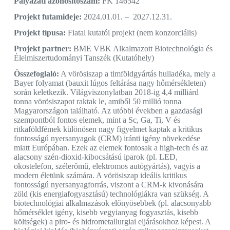
Pályázati azonosítószám:
FK 146542
Projekt futamideje:
2024.01.01. – 2027.12.31.
Projekt típusa:
Fiatal kutatói projekt (nem konzorciális)
Projekt partner:
BME VBK Alkalmazott Biotechnológia és
Élelmiszertudományi Tanszék (Kutatóhely)
Összefoglaló:
A vörösiszap a timföldgyártás hulladéka, mely a
Bayer folyamat (bauxit lúgos feltárása nagy hőmérsékleten)
során keletkezik. Világviszonylatban 2018-ig 4,4 milliárd
tonna vörösiszapot raktak le, amiből 50 millió tonna
Magyarországon található. Az utóbbi években a gazdasági
szempontból fontos elemek, mint a Sc, Ga, Ti, V és
ritkaföldfémek különösen nagy figyelmet kaptak a kritikus
fontosságú nyersanyagok (CRM) iránti igény növekedése
miatt Európában. Ezek az elemek fontosak a high-tech és az
alacsony szén-dioxid-kibocsátású iparok (pl. LED,
okostelefon, szélerőmű, elektromos autógyártás), vagyis a
modern életünk számára. A vörösiszap ideális kritikus
fontosságú nyersanyagforrás, viszont a CRM-k kivonására
zöld (kis energiafogyasztású) technológiákra van szükség. A
biotechnológiai alkalmazások előnyösebbek (pl. alacsonyabb
hőmérséklet igény, kisebb vegyianyag fogyasztás, kisebb
költségek) a piro- és hidrometallurgiai eljárásokhoz képest. A