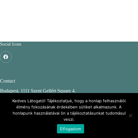
Social Icons
Contact
Budapest, 1111 Szent Gellért Square 4.
Budapest University of Technology and Economics
Kedves Látogató! Tájékoztatjuk, hogy a honlap felhasználói
élmény fokozásának érdekében sütiket alkalmazunk. A
CH. building, 2nd floor 244.
honlapunk használatával ön a tájékoztatásunkat tudomásul
veszi.
ENFO: Environmental Information webpage
Elfogadom
Copyright © 2026 - BME KMB Csoport